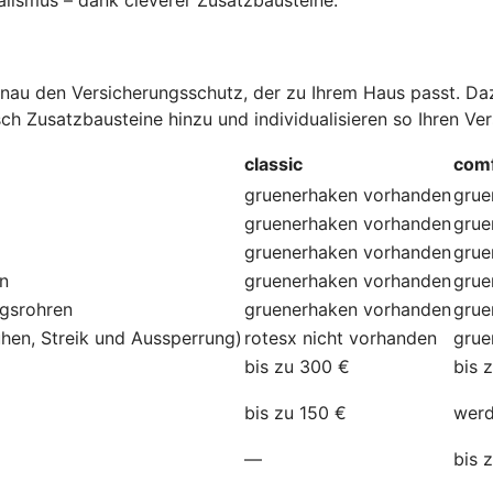
au den Versicherungsschutz, der zu Ihrem Haus passt. Dazu
ch Zusatzbausteine hinzu und individualisieren so Ihren Ve
classic
comf
gruenerhaken
vorhanden
grue
gruenerhaken
vorhanden
grue
gruenerhaken
vorhanden
grue
en
gruenerhaken
vorhanden
grue
ngsrohren
gruenerhaken
vorhanden
grue
hen, Streik und Aussperrung)
rotesx
nicht vorhanden
grue
bis zu 300 €
bis 
bis zu 150 €
werd
—
bis 